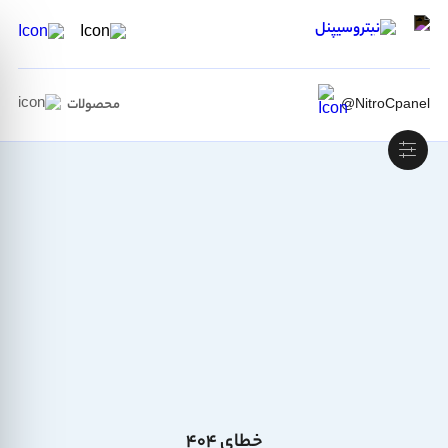
محصولات
@NitroCpanel
خطای ۴۰۴