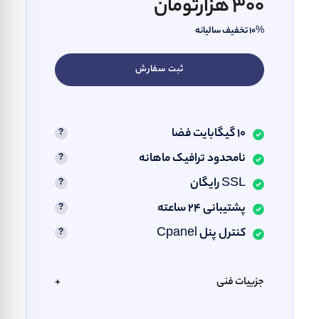
300 هزارتومان
10% تخفیف سالیانه
ثبت سفارش
10 گیگابایت فضا
نامحدود ترافیک ماهانه
SSL رایگان
پشتیبانی ۲۴ ساعته
کنترل پنل Cpanel
جزییات فنی
+