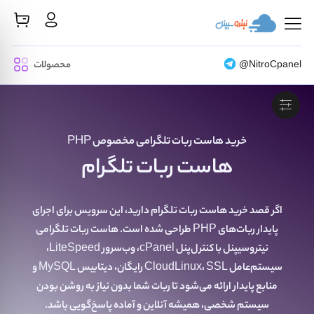
محصولات
@NitroCpanel
خرید هاست ربات تلگرامی مخصوص PHP
هاست ربات تلگرام
اگر قصد
خرید هاست ربات تلگرام
دارید، این سرویس برای اجرای
پایدار ربات‌های PHP طراحی شده است. هاست ربات تلگرامی
نیتروسیپنل با کنترل‌پنل cPanel، وب‌سرور LiteSpeed،
سیستم‌عامل CloudLinux، SSL رایگان، دیتابیس MySQL و
منابع پایدار ارائه می‌شود تا ربات شما بدون نیاز به روشن بودن
سیستم شخصی، همیشه آنلاین و آماده پاسخ‌گویی باشد.