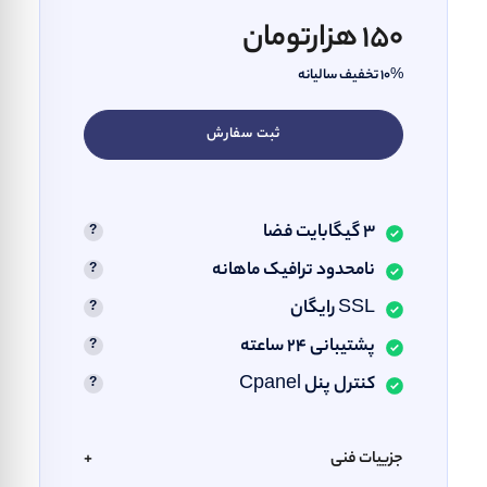
150 هزارتومان
10% تخفیف سالیانه
ثبت سفارش
3 گیگابایت فضا
نامحدود ترافیک ماهانه
SSL رایگان
پشتیبانی ۲۴ ساعته
کنترل پنل Cpanel
جزییات فنی
+