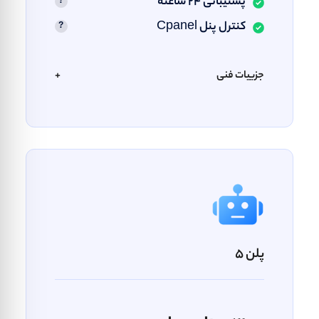
پشتیبانی ۲۴ ساعته
کنترل پنل Cpanel
جزییات فنی
+
پلن 5