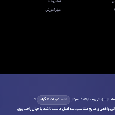
لی
تماس با ما
مرکز آموزش
د از میزبانی وب ارائه کنیم؛ از
هاست ربات تلگرام
تا
انی واقعی و منابع متناسب، سه اصل ماست تا شما با خیال راحت روی